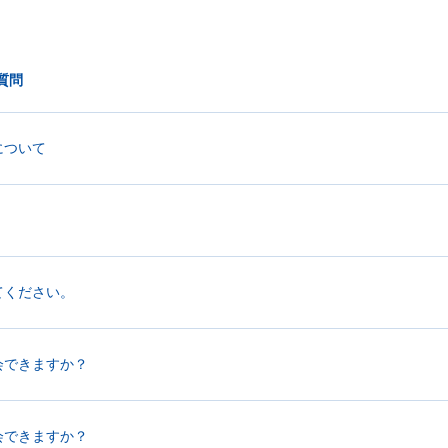
質問
について
てください。
会できますか？
会できますか？