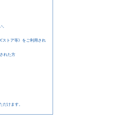
い。
グッズストア等》をご利用され
用された方
ただけます。