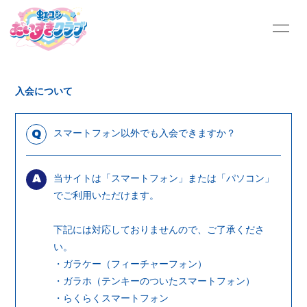
HOME
INFORMATION
入会について
PROFILE
MOVIE
にじこん絵日記
虹フォトギャラリー
スマートフォン以外でも入会できますか？
Q
Q&A
TALK ROOM
当サイトは「スマートフォン」または「パソコン」
A
OFFICIAL SITE
でご利用いただけます。
下記には対応しておりませんので、ご了承くださ
い。
・ガラケー（フィーチャーフォン）
・ガラホ（テンキーのついたスマートフォン）
会員登録
ログイン
・らくらくスマートフォン