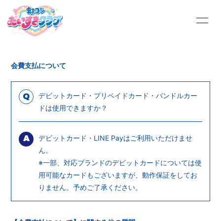
HOME
INFORMATION
会費支払について
PROFILE
MOVIE
にじこん絵日記
虹フォトギャラリー
デビットカード・プリペイドカード・バンドルカー
Q
ドは使用できますか？
Q&A
TALK ROOM
デビットカード・LINE Payはご利用いただけませ
OFFICIAL SITE
A
ん。
※一部、対応ブランドのデビットカードについては使
用可能なカードもございますが、動作保証をしてお
りません。予めご了承ください。
会員登録
ログイン