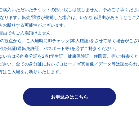
ご購⼊いただいたチケットの払い戻しは致しません。予めご了承くださ
となります。転売/譲渡が発覚した場合は、いかなる理由があろうともご
もお断りする可能性がございます。
理由でもご⼊場頂けません。
の観点から、ご⼊場時にIDチェック(本⼈確認)をさせて頂く場合がござ
⾝分証(運転免許証、パスポート等)を必ずご持参ください。
い⽅は公的⾝分証を2点(学⽣証、健康保険証、住⺠票、等)ご持参くだ
さい。全ての⾝分証においてコピー／写真画像／データ等は認められ
⽅はご⼊場をお断りいたします。
お申込みはこちら