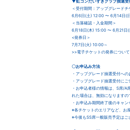
▼虹コンだいすきクラブ抽選受
＜受付期間：アップグレードチ
6⽉6⽇(土) 12:00 〜 6⽉14⽇(日
＜当落確認・⼊⾦期間＞
6⽉18⽇(木) 15:00 〜 6⽉21⽇(
<発券日＞
7月7日(⽕) 10:00～
>>電子チケットの発券について
〇お申込み方法
・アップグレード抽選受付への
・アップグレード抽選受付にご
・お申込者様の情報は、S席/
れた場合は、無効になりますの
・お申込み期間終了後のキャン
※各チケットのエリアなど、お
※今後もSS席一般販売予定はご