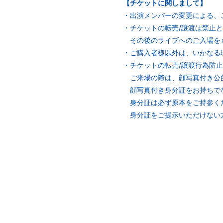
【チケットに関しまして】
・出演メンバーの変更による、
・チケットの転売/譲渡は禁⽌
その後のライブへのご⼊場を
・ご購⼊者様以外は、いかなる
・チケットの転売/譲渡⾏為防⽌
ご来場の際は、顔写真付き公的
顔写真付き⾝分証をお持ちでな
⾝分証は必ず原本をご持参くだ
⾝分証をご提⽰いただけない