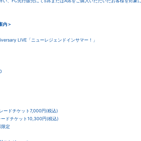
伴い、FC先行販売にてS席またはA席をご購入いただいたお客様を対象に
案内＞
niversary LIVE「ニューレジェンドインサマー！」
0
グレードチケット7,000円(税込)
レードチケット10,300円(税込)
様限定