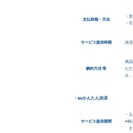
・支
支払時期・
方法
・引
サービス
提供時期
決済
商品
解約方法 等
ただ
止」
・auかんたん決済
・入
サービス
提供期間
※例
さ