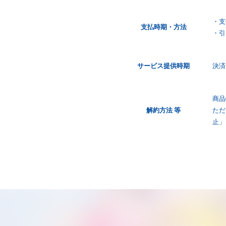
・支
支払時期・
方法
・引
サービス
提供時期
決済
商品
解約方法 等
ただ
止」