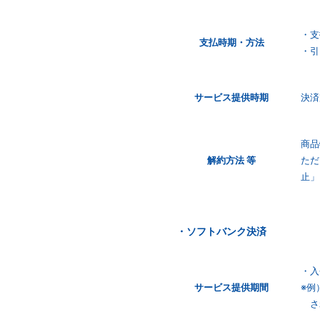
・支
支払時期・
方法
・引
サービス
提供時期
決済
商品
解約方法 等
ただ
止」
・ソフトバンク決済
・入
サービス
提供期間
※例
さ