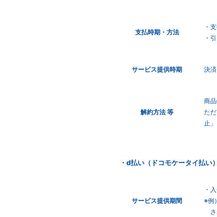
・支
支払時期・
方法
・引
サービス
提供時期
決済
商品
解約方法 等
ただ
止」
・d払い（ドコモケータイ払い
・入
サービス
提供期間
※例
さ