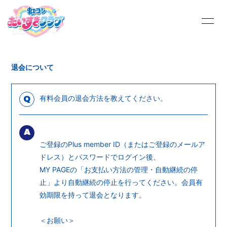
HOME
INFORMATION
退会について
PROFILE
MOVIE
にじこん絵日記
虹フォトギャラリー
有料会員の退会方法を教えてください。
Q
Q&A
TALK ROOM
A
OFFICIAL SITE
ご登録のPlus member ID（またはご登録のメールア
ドレス）とパスワードでログイン後、
MY PAGEの「お支払い方法の管理・自動継続の停
止」より自動継続の停止を行ってください。会員有
効期限を持って退会となります。
会員登録
ログイン
＜お願い＞